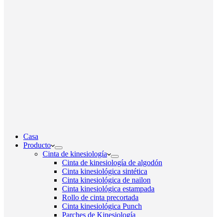
Casa
Producto
Cinta de kinesiología
Cinta de kinesiología de algodón
Cinta kinesiológica sintética
Cinta kinesiológica de nailon
Cinta kinesiológica estampada
Rollo de cinta precortada
Cinta kinesiológica Punch
Parches de Kinesiología