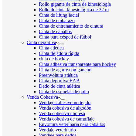
Rollo gigante de cinta de kinesiología
Rollo de cinta kinesiológica de 32 m
Cinta de lifting facial
Cinta de embarazo
Cinta de entrenamiento de cintura
Cinta de caballos
Cinta para césped de fútbol
Cinta deportiva
Cinta atlética
Cinta flejadora rígida
cinta de hockey
Cinta adhesiva transparente para hockey
Cinta de agarre con gancho
Preenvoltura atlética
Cinta deportiva EAB
Dedo de cinta atlética
Cinta de espuelas de pollo
Venda Cohesiva
Vendaje cohesivo no tejido
Venda cohesiva de algodón
Venda cohesiva impresa
Venda cohesiva de camuflaje
Envoltura veterinaria para caballos
Vendaje veterinario
Vendaje para dedos