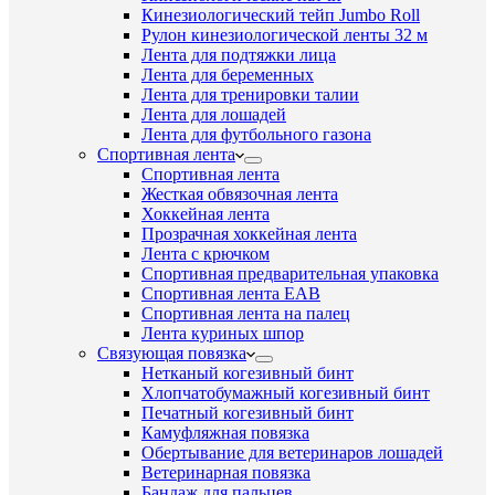
Кинезиологический тейп Jumbo Roll
Рулон кинезиологической ленты 32 м
Лента для подтяжки лица
Лента для беременных
Лента для тренировки талии
Лента для лошадей
Лента для футбольного газона
Спортивная лента
Спортивная лента
Жесткая обвязочная лента
Хоккейная лента
Прозрачная хоккейная лента
Лента с крючком
Спортивная предварительная упаковка
Спортивная лента EAB
Спортивная лента на палец
Лента куриных шпор
Связующая повязка
Нетканый когезивный бинт
Хлопчатобумажный когезивный бинт
Печатный когезивный бинт
Камуфляжная повязка
Обертывание для ветеринаров лошадей
Ветеринарная повязка
Бандаж для пальцев