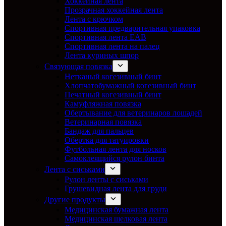
Хоккейная лента
Прозрачная хоккейная лента
Лента с крючком
Спортивная предварительная упаковка
Спортивная лента EAB
Спортивная лента на палец
Лента куриных шпор
Связующая повязка
Нетканый когезивный бинт
Хлопчатобумажный когезивный бинт
Печатный когезивный бинт
Камуфляжная повязка
Обертывание для ветеринаров лошадей
Ветеринарная повязка
Бандаж для пальцев
Обертка для татуировки
Футбольная лента для носков
Самоклеящийся рулон бинта
Лента с сиськами
Рулон ленты с сиськами
Грушевидная лента для груди
Другие продукты
Медицинская бумажная лента
Медицинская шелковая лента