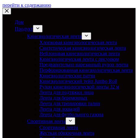
перейти к содержанию
Дом
Продукт
Кинезиологическая лента
Хлопковая кинезиологическая лента
Синтетическая кинезиологическая лента
Нейлоновая кинезиологическая лента
Кинезиологическая лента с рисунком
Предварительно нарезанный рулон ленты
Перфорированная кинезиологическая лента
Кинезиологические патчи
Кинезиологический тейп Jumbo Roll
Рулон кинезиологической ленты 32 м
Лента для подтяжки лица
Лента для беременных
Лента для тренировки талии
Лента для лошадей
Лента для футбольного газона
Спортивная лента
Спортивная лента
Жесткая обвязочная лента