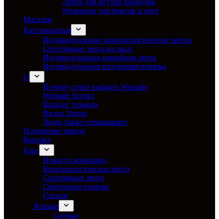
Лента для жгутов проводов
Ножницы для бинтов и лент
Магазин
Кастомизация
Индивидуальные кинезиологические ленты
Спортивная лента на заказ
Индивидуальная хоккейная лента
Индивидуальная когезивная повязка
О
Почему стоит выбрать Wemade
Wemade Service
Каталог товаров
Видео Центр
Люди также спрашивают
Посещение завода
Контакт
Блог
Новости компании
Кинезиологическая лента
Спортивная лента
Связующая повязка
Сиськи
Russian
German