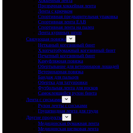
Хоккейная лента
Прозрачная хоккейная лента
Лента с крючком
Спортивная предварительная упаковка
Спортивная лента EAB
Спортивная лента на палец
Лента куриных шпор
Связующая повязка
Нетканый когезивный бинт
Хлопчатобумажный когезивный бинт
Печатный когезивный бинт
Камуфляжная повязка
Обертывание для ветеринаров лошадей
Ветеринарная повязка
Бандаж для пальцев
Обертка для татуировки
Футбольная лента для носков
Самоклеящийся рулон бинта
Лента с сиськами
Рулон ленты с сиськами
Грушевидная лента для груди
Другие продукты
Медицинская бумажная лента
Медицинская шелковая лента