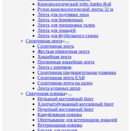
Кинезиологический тейп Jumbo Roll
Рулон кинезиологической ленты 32 м
Лента для подтяжки лица
Лента для беременных
Лента для тренировки талии
Лента для лошадей
Лента для футбольного газона
Спортивная лента
Спортивная лента
Жесткая обвязочная лента
Хоккейная лента
Прозрачная хоккейная лента
Лента с крючком
Спортивная предварительная упаковка
Спортивная лента EAB
Спортивная лента на палец
Лента куриных шпор
Связующая повязка
Нетканый когезивный бинт
Хлопчатобумажный когезивный бинт
Печатный когезивный бинт
Камуфляжная повязка
Обертывание для ветеринаров лошадей
Ветеринарная повязка
Бандаж для пальцев