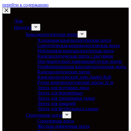
перейти к содержанию
Дом
Продукт
Кинезиологическая лента
Хлопковая кинезиологическая лента
Синтетическая кинезиологическая лента
Нейлоновая кинезиологическая лента
Кинезиологическая лента с рисунком
Предварительно нарезанный рулон ленты
Перфорированная кинезиологическая лента
Кинезиологические патчи
Кинезиологический тейп Jumbo Roll
Рулон кинезиологической ленты 32 м
Лента для подтяжки лица
Лента для беременных
Лента для тренировки талии
Лента для лошадей
Лента для футбольного газона
Спортивная лента
Спортивная лента
Жесткая обвязочная лента