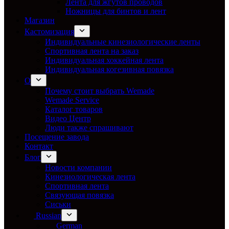
Лента для жгутов проводов
Ножницы для бинтов и лент
Магазин
Кастомизация
Индивидуальные кинезиологические ленты
Спортивная лента на заказ
Индивидуальная хоккейная лента
Индивидуальная когезивная повязка
О
Почему стоит выбрать Wemade
Wemade Service
Каталог товаров
Видео Центр
Люди также спрашивают
Посещение завода
Контакт
Блог
Новости компании
Кинезиологическая лента
Спортивная лента
Связующая повязка
Сиськи
Russian
German