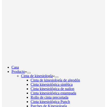
Casa
Producto
Cinta de kinesiología
Cinta de kinesiología de algodón
Cinta kinesiológica sintética
Cinta kinesiológica de nailon
Cinta kinesiológica estampada
Rollo de cinta precortada
Cinta kinesiológica Punch
Parches de Kinesiología