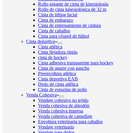
Rollo gigante de cinta de kinesiología
Rollo de cinta kinesiológica de 32 m
Cinta de lifting facial
Cinta de embarazo
Cinta de entrenamiento de cintura
Cinta de caballos
Cinta para césped de fútbol
Cinta deportiva
Cinta atlética
Cinta flejadora rígida
cinta de hockey
Cinta adhesiva transparente para hockey
Cinta de agarre con gancho
Preenvoltura atlética
Cinta deportiva EAB
Dedo de cinta atlética
Cinta de espuelas de pollo
Venda Cohesiva
Vendaje cohesivo no tejido
Venda cohesiva de algodón
Venda cohesiva impresa
Venda cohesiva de camuflaje
Envoltura veterinaria para caballos
Vendaje veterinario
Vendaje para dedos