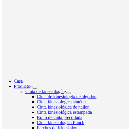
Casa
Producto
Cinta de kinesiología
Cinta de kinesiología de algodón
Cinta kinesiológica sintética
Cinta kinesiológica de nailon
Cinta kinesiológica estampada
Rollo de cinta precortada
Cinta kinesiológica Punch
Parches de Kinesiología