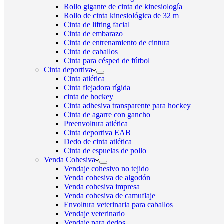
Rollo gigante de cinta de kinesiología
Rollo de cinta kinesiológica de 32 m
Cinta de lifting facial
Cinta de embarazo
Cinta de entrenamiento de cintura
Cinta de caballos
Cinta para césped de fútbol
Cinta deportiva
Cinta atlética
Cinta flejadora rígida
cinta de hockey
Cinta adhesiva transparente para hockey
Cinta de agarre con gancho
Preenvoltura atlética
Cinta deportiva EAB
Dedo de cinta atlética
Cinta de espuelas de pollo
Venda Cohesiva
Vendaje cohesivo no tejido
Venda cohesiva de algodón
Venda cohesiva impresa
Venda cohesiva de camuflaje
Envoltura veterinaria para caballos
Vendaje veterinario
Vendaje para dedos