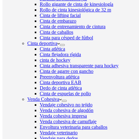
Rollo gigante de cinta de kinesiología
Rollo de cinta kinesiológica de 32 m
Cinta de lifting facial
Cinta de embarazo
Cinta de entrenamiento de cintura
Cinta de caballos
Cinta para césped de fútbol
Cinta deportiva
Cinta atlética
Cinta flejadora rígida
cinta de hockey
Cinta adhesiva transparente para hockey
Cinta de agarre con gancho
Preenvoltura atlética
Cinta deportiva EAB
Dedo de cinta atlética
Cinta de espuelas de pollo
Venda Cohesiva
Vendaje cohesivo no tejido
Venda cohesiva de algodón
Venda cohesiva impresa
Venda cohesiva de camuflaje
Envoltura veterinaria para caballos
Vendaje veterinario
Vendaje para dedos