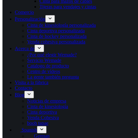
Cinta para mazos de cables
Tijeras para vendajes y cintas
Comercio
Personalización
Cinta de kinesiología personalizada
Cinta deportiva personalizada
Cinta de hockey personalizada
Venda cohesiva personalizada
Acerca de
¿Por qué elegir Wemade?
Servicio Wemade
Catalogo de producto
Centro de vídeos
La gente también pregunta
Visita a la fábrica
Contacto
Blog
Noticias de empresa
Cinta de kinesiología
Cinta deportiva
Venda Cohesiva
boob tapae
Spanish
German