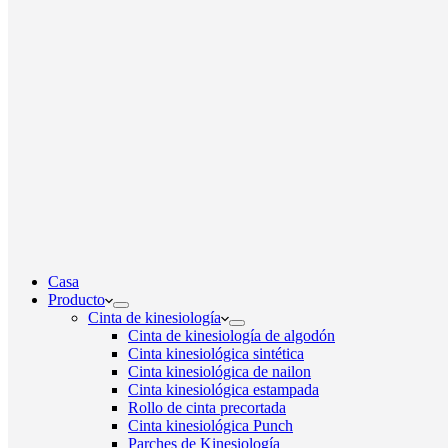
Casa
Producto
Cinta de kinesiología
Cinta de kinesiología de algodón
Cinta kinesiológica sintética
Cinta kinesiológica de nailon
Cinta kinesiológica estampada
Rollo de cinta precortada
Cinta kinesiológica Punch
Parches de Kinesiología