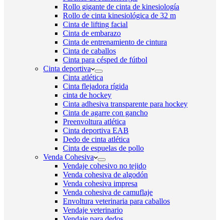
Rollo gigante de cinta de kinesiología
Rollo de cinta kinesiológica de 32 m
Cinta de lifting facial
Cinta de embarazo
Cinta de entrenamiento de cintura
Cinta de caballos
Cinta para césped de fútbol
Cinta deportiva
Cinta atlética
Cinta flejadora rígida
cinta de hockey
Cinta adhesiva transparente para hockey
Cinta de agarre con gancho
Preenvoltura atlética
Cinta deportiva EAB
Dedo de cinta atlética
Cinta de espuelas de pollo
Venda Cohesiva
Vendaje cohesivo no tejido
Venda cohesiva de algodón
Venda cohesiva impresa
Venda cohesiva de camuflaje
Envoltura veterinaria para caballos
Vendaje veterinario
Vendaje para dedos