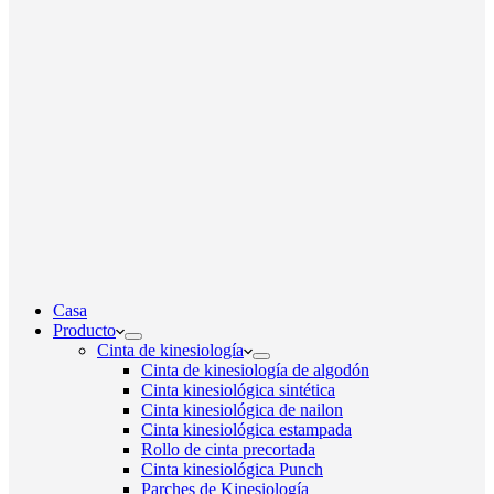
Casa
Producto
Cinta de kinesiología
Cinta de kinesiología de algodón
Cinta kinesiológica sintética
Cinta kinesiológica de nailon
Cinta kinesiológica estampada
Rollo de cinta precortada
Cinta kinesiológica Punch
Parches de Kinesiología