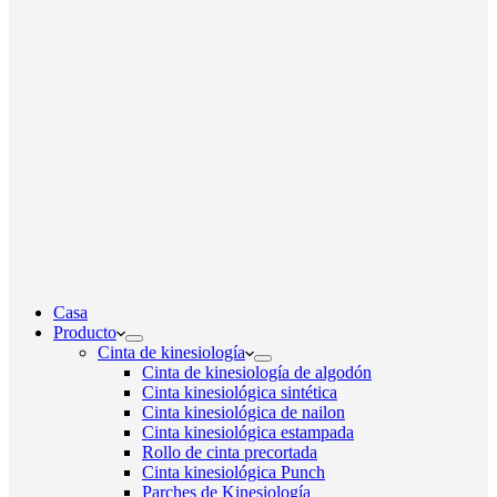
Casa
Producto
Cinta de kinesiología
Cinta de kinesiología de algodón
Cinta kinesiológica sintética
Cinta kinesiológica de nailon
Cinta kinesiológica estampada
Rollo de cinta precortada
Cinta kinesiológica Punch
Parches de Kinesiología