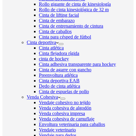
Rollo gigante de cinta de kinesiología
Rollo de cinta kinesiológica de 32 m
Cinta de lifting facial
Cinta de embarazo
Cinta de entrenamiento de cintura
Cinta de caballos
Cinta para césped de fútbol
Cinta deportiva
Cinta atlética
Cinta flejadora rígida
cinta de hockey
Cinta adhesiva transparente para hockey
Cinta de agarre con gancho
Preenvoltura atlética
Cinta deportiva EAB
Dedo de cinta atlética
Cinta de espuelas de pollo
Venda Cohesiva
Vendaje cohesivo no tejido
Venda cohesiva de algodón
Venda cohesiva impresa
Venda cohesiva de camuflaje
Envoltura veterinaria para caballos
Vendaje veterinario
Vendaje para dedos