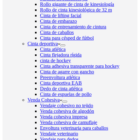
Rollo gigante de cinta de kinesiología
Rollo de cinta kinesiológica de 32 m
Cinta de lifting facial
Cinta de embarazo
Cinta de entrenamiento de cintura
Cinta de caballos
Cinta para césped de fútbol
Cinta deportiva
Cinta atlética
Cinta flejadora rígida
cinta de hockey
Cinta adhesiva transparente para hockey
Cinta de agarre con gancho
Preenvoltura atlética
Cinta deportiva EAB
Dedo de cinta atlética
Cinta de espuelas de pollo
Venda Cohesiva
Vendaje cohesivo no tejido
Venda cohesiva de algodón
Venda cohesiva impresa
Venda cohesiva de camuflaje
Envoltura veterinaria para caballos
Vendaje veterinario
Vendaje para dedos