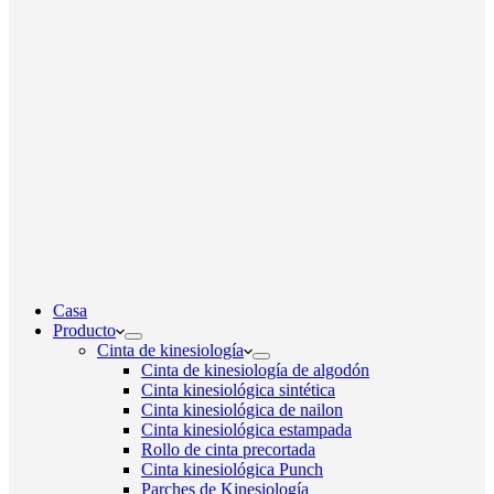
Casa
Producto
Cinta de kinesiología
Cinta de kinesiología de algodón
Cinta kinesiológica sintética
Cinta kinesiológica de nailon
Cinta kinesiológica estampada
Rollo de cinta precortada
Cinta kinesiológica Punch
Parches de Kinesiología