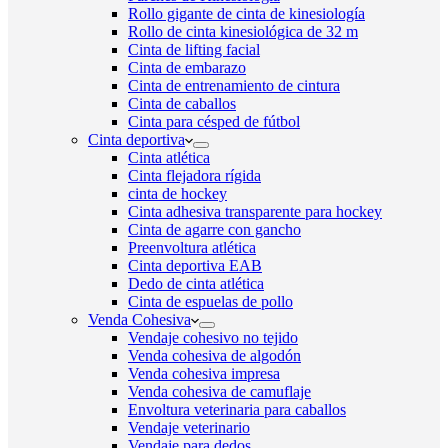
Rollo gigante de cinta de kinesiología
Rollo de cinta kinesiológica de 32 m
Cinta de lifting facial
Cinta de embarazo
Cinta de entrenamiento de cintura
Cinta de caballos
Cinta para césped de fútbol
Cinta deportiva
Cinta atlética
Cinta flejadora rígida
cinta de hockey
Cinta adhesiva transparente para hockey
Cinta de agarre con gancho
Preenvoltura atlética
Cinta deportiva EAB
Dedo de cinta atlética
Cinta de espuelas de pollo
Venda Cohesiva
Vendaje cohesivo no tejido
Venda cohesiva de algodón
Venda cohesiva impresa
Venda cohesiva de camuflaje
Envoltura veterinaria para caballos
Vendaje veterinario
Vendaje para dedos