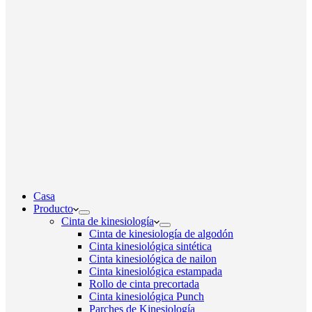
Casa
Producto
Cinta de kinesiología
Cinta de kinesiología de algodón
Cinta kinesiológica sintética
Cinta kinesiológica de nailon
Cinta kinesiológica estampada
Rollo de cinta precortada
Cinta kinesiológica Punch
Parches de Kinesiología