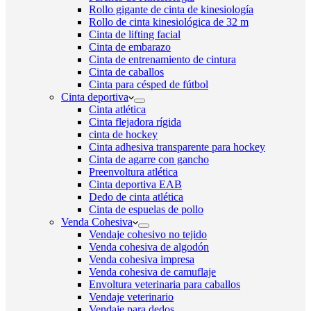
Rollo gigante de cinta de kinesiología
Rollo de cinta kinesiológica de 32 m
Cinta de lifting facial
Cinta de embarazo
Cinta de entrenamiento de cintura
Cinta de caballos
Cinta para césped de fútbol
Cinta deportiva
Cinta atlética
Cinta flejadora rígida
cinta de hockey
Cinta adhesiva transparente para hockey
Cinta de agarre con gancho
Preenvoltura atlética
Cinta deportiva EAB
Dedo de cinta atlética
Cinta de espuelas de pollo
Venda Cohesiva
Vendaje cohesivo no tejido
Venda cohesiva de algodón
Venda cohesiva impresa
Venda cohesiva de camuflaje
Envoltura veterinaria para caballos
Vendaje veterinario
Vendaje para dedos