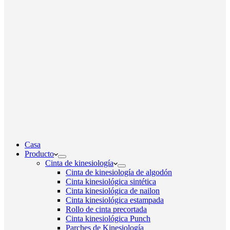
Casa
Producto
Cinta de kinesiología
Cinta de kinesiología de algodón
Cinta kinesiológica sintética
Cinta kinesiológica de nailon
Cinta kinesiológica estampada
Rollo de cinta precortada
Cinta kinesiológica Punch
Parches de Kinesiología