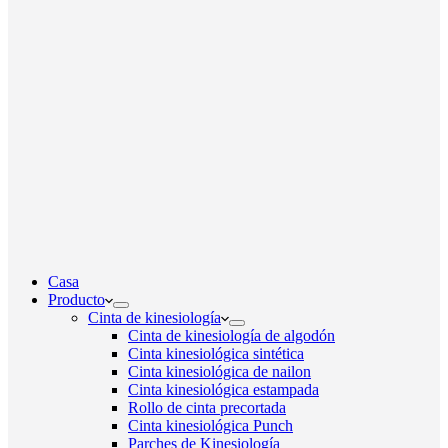
Casa
Producto
Cinta de kinesiología
Cinta de kinesiología de algodón
Cinta kinesiológica sintética
Cinta kinesiológica de nailon
Cinta kinesiológica estampada
Rollo de cinta precortada
Cinta kinesiológica Punch
Parches de Kinesiología