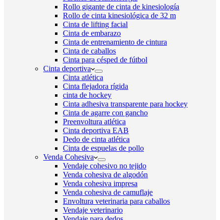
Rollo gigante de cinta de kinesiología
Rollo de cinta kinesiológica de 32 m
Cinta de lifting facial
Cinta de embarazo
Cinta de entrenamiento de cintura
Cinta de caballos
Cinta para césped de fútbol
Cinta deportiva
Cinta atlética
Cinta flejadora rígida
cinta de hockey
Cinta adhesiva transparente para hockey
Cinta de agarre con gancho
Preenvoltura atlética
Cinta deportiva EAB
Dedo de cinta atlética
Cinta de espuelas de pollo
Venda Cohesiva
Vendaje cohesivo no tejido
Venda cohesiva de algodón
Venda cohesiva impresa
Venda cohesiva de camuflaje
Envoltura veterinaria para caballos
Vendaje veterinario
Vendaje para dedos