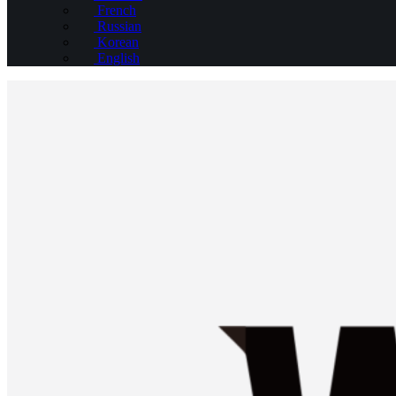
French
Russian
Korean
English