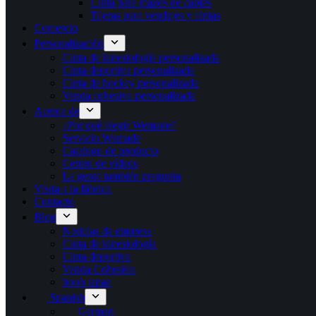
Cinta para mazos de cables
Tijeras para vendajes y cintas
Comercio
Personalización
Cinta de kinesiología personalizada
Cinta deportiva personalizada
Cinta de hockey personalizada
Venda cohesiva personalizada
Acerca de
¿Por qué elegir Wemade?
Servicio Wemade
Catalogo de producto
Centro de vídeos
La gente también pregunta
Visita a la fábrica
Contacto
Blog
Noticias de empresa
Cinta de kinesiología
Cinta deportiva
Venda Cohesiva
boob tapae
Spanish
German