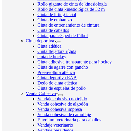
Rollo gigante de cinta de kinesiología
Rollo de cinta kinesiológica de 32 m
Cinta de lifting facial
Cinta de embarazo
Cinta de entrenamiento de cintura
Cinta de caballos
Cinta para césped de fútbol
Cinta deportiva
Cinta atlética
Cinta flejadora rígida
cinta de hockey
Cinta adhesiva transparente para hockey
Cinta de agarre con gancho
Preenvoltura atlética
Cinta deportiva EAB
Dedo de cinta atlética
Cinta de espuelas de pollo
Venda Cohesiva
Vendaje cohesivo no tejido
Venda cohesiva de algodón
Venda cohesiva impresa
Venda cohesiva de camuflaje
Envoltura veterinaria para caballos
Vendaje veterinario
Vendaje para dedos