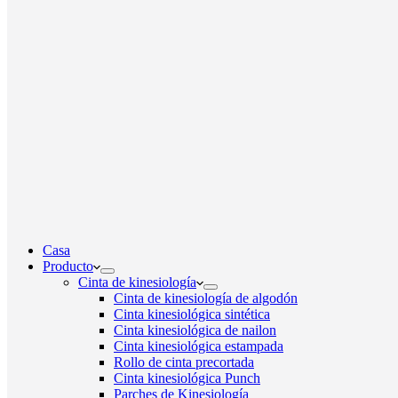
Casa
Producto
Cinta de kinesiología
Cinta de kinesiología de algodón
Cinta kinesiológica sintética
Cinta kinesiológica de nailon
Cinta kinesiológica estampada
Rollo de cinta precortada
Cinta kinesiológica Punch
Parches de Kinesiología