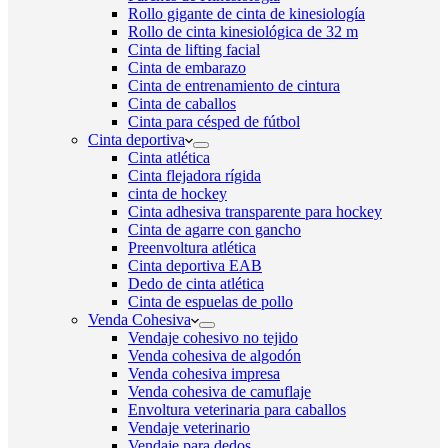
Rollo gigante de cinta de kinesiología
Rollo de cinta kinesiológica de 32 m
Cinta de lifting facial
Cinta de embarazo
Cinta de entrenamiento de cintura
Cinta de caballos
Cinta para césped de fútbol
Cinta deportiva
Cinta atlética
Cinta flejadora rígida
cinta de hockey
Cinta adhesiva transparente para hockey
Cinta de agarre con gancho
Preenvoltura atlética
Cinta deportiva EAB
Dedo de cinta atlética
Cinta de espuelas de pollo
Venda Cohesiva
Vendaje cohesivo no tejido
Venda cohesiva de algodón
Venda cohesiva impresa
Venda cohesiva de camuflaje
Envoltura veterinaria para caballos
Vendaje veterinario
Vendaje para dedos