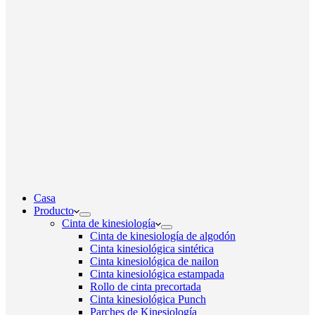
Casa
Producto
Cinta de kinesiología
Cinta de kinesiología de algodón
Cinta kinesiológica sintética
Cinta kinesiológica de nailon
Cinta kinesiológica estampada
Rollo de cinta precortada
Cinta kinesiológica Punch
Parches de Kinesiología